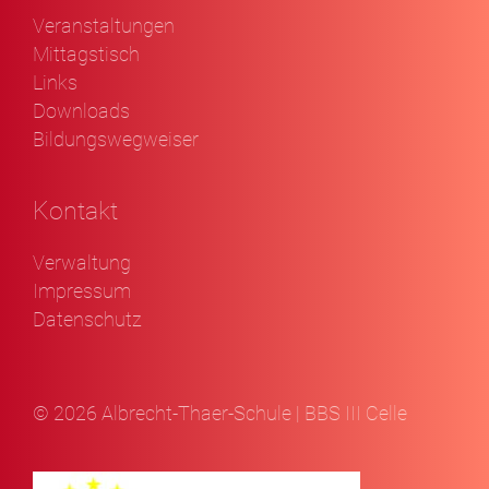
Veranstaltungen
Mittagstisch
Links
Downloads
Bildungswegweiser
Kontakt
Verwaltung
Impressum
Datenschutz
© 2026 Albrecht-Thaer-Schule | BBS III Celle