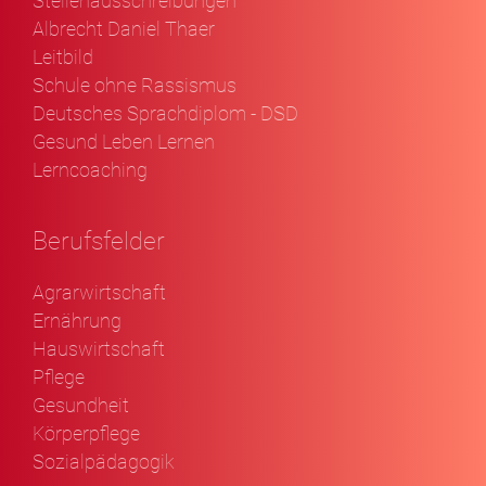
Stellenausschreibungen
Albrecht Daniel Thaer
Leitbild
Schule ohne Rassismus
Deutsches Sprachdiplom - DSD
Gesund Leben Lernen
Lerncoaching
Berufsfelder
Agrarwirtschaft
Ernährung
Hauswirtschaft
Pflege
Gesundheit
Körperpflege
Sozialpädagogik