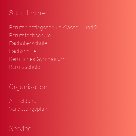
Schulformen
Berufseinstiegsschule Klasse 1 und 2
Berufsfachschule
Fachoberschule
Fachschule
Berufliches Gymnasium
Berufsschule
Organisation
Anmeldung
Vertretungsplan
Service