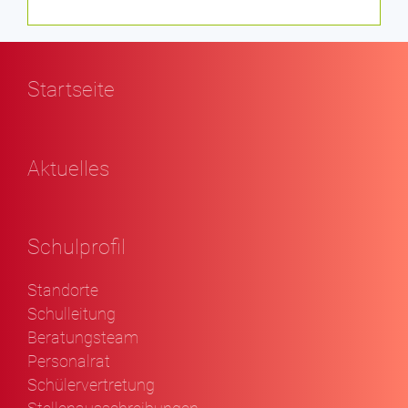
Startseite
Aktuelles
Schulprofil
Standorte
Schulleitung
Beratungsteam
Personalrat
Schülervertretung