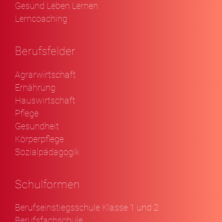
Gesund Leben Lernen
Lerncoaching
Berufsfelder
Agrarwirtschaft
Ernährung
Hauswirtschaft
Pflege
Gesundheit
Körperpflege
Sozialpädagogik
Schulformen
Berufseinstiegsschule Klasse 1 und 2
Berufsfachschule