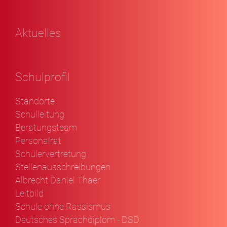
Aktuelles
Schulprofil
Standorte
Schulleitung
Beratungsteam
Personalrat
Schülervertretung
Stellenausschreibungen
Albrecht Daniel Thaer
Leitbild
Schule ohne Rassismus
Deutsches Sprachdiplom - DSD