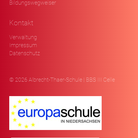
Bildungswegweiser
Kontakt
Verwaltung
Impressum
Datenschutz
© 2026 Albrecht-Thaer-Schule | BBS III Celle