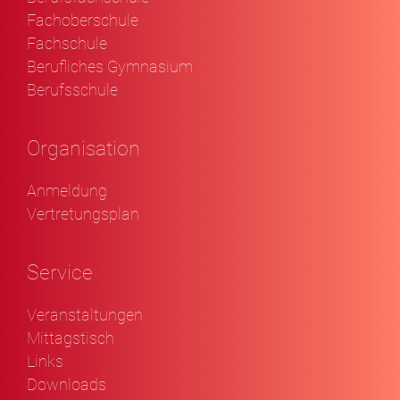
Fachoberschule
Fachschule
Berufliches Gymnasium
Berufsschule
Organisation
Anmeldung
Vertretungsplan
Service
Veranstaltungen
Mittagstisch
Links
Downloads